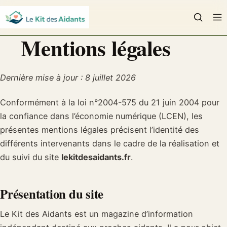
PLUS
SOUTIEN & ACCOMPAGNEMENT
Mentions légales
Rechercher
CHERCHER
:
EHPAD & MAISON DE RETRAITE
Dernière mise à jour : 8 juillet 2026
MAINTIEN À DOMICILE
Conformément à la loi n°2004-575 du 21 juin 2004 pour
la confiance dans l’économie numérique (LCEN), les
PROTECTION JURIDIQUE
présentes mentions légales précisent l’identité des
différents intervenants dans le cadre de la réalisation et
du suivi du site
lekitdesaidants.fr
.
Présentation du site
Le Kit des Aidants est un magazine d’information