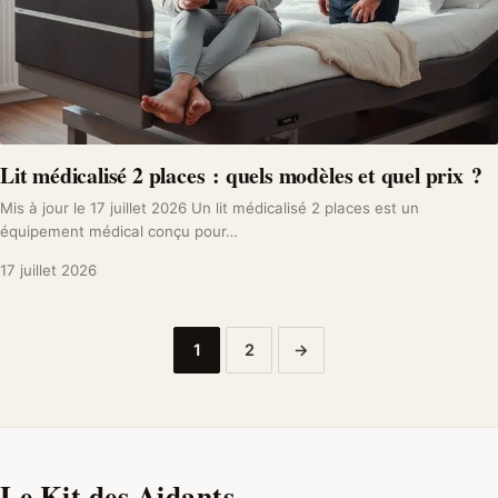
Lit médicalisé 2 places : quels modèles et quel prix ?
Mis à jour le 17 juillet 2026 Un lit médicalisé 2 places est un
équipement médical conçu pour…
17 juillet 2026
Pagination
1
2
→
des
publications
Le Kit des Aidants