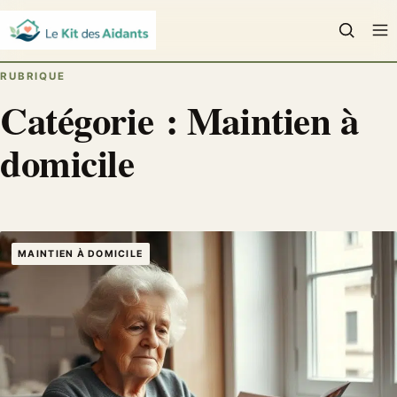
PLUS
SOUTIEN & ACCOMPAGNEMENT
RUBRIQUE
Rechercher
Catégorie :
Maintien à
CHERCHER
:
EHPAD & MAISON DE RETRAITE
domicile
MAINTIEN À DOMICILE
PROTECTION JURIDIQUE
MAINTIEN À DOMICILE